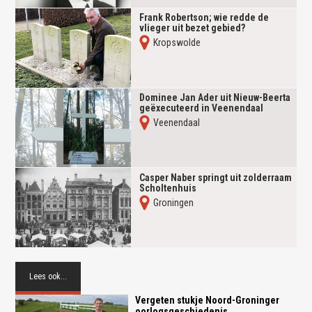
Frank Robertson; wie redde de
vlieger uit bezet gebied?
Kropswolde
Dominee Jan Ader uit Nieuw-Beerta
geëxecuteerd in Veenendaal
Veenendaal
Casper Naber springt uit zolderraam
Scholtenhuis
Groningen
Lees ook...
Vergeten stukje Noord-Groninger
oorlogsgeschiedenis