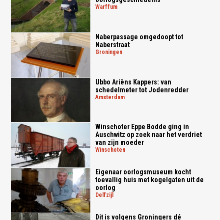
warffum
Naberpassage omgedoopt tot
Naberstraat
groningen
Ubbo Ariëns Kappers: van
schedelmeter tot Jodenredder
amsterdam
Winschoter Eppe Bodde ging in
Auschwitz op zoek naar het verdriet
van zijn moeder
winschoten
Eigenaar oorlogsmuseum kocht
toevallig huis met kogelgaten uit de
oorlog
delfzijl
Dit is volgens Groningers dé