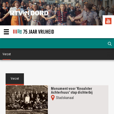
Verzet
Verzet
Monument voor 'Knoalster
Achterhuus' stap dichterbij
Stadskanaal