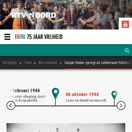
De tijdlijn
1944
Alle verhalen
Casper Naber springt uit zolderraam Scholten
20 februari 1944
08 
06 oktober 1944
Lancaster vliegtuig stort
Casp
neer in Kropswolde
Louis en Ewald vermoordt
raam