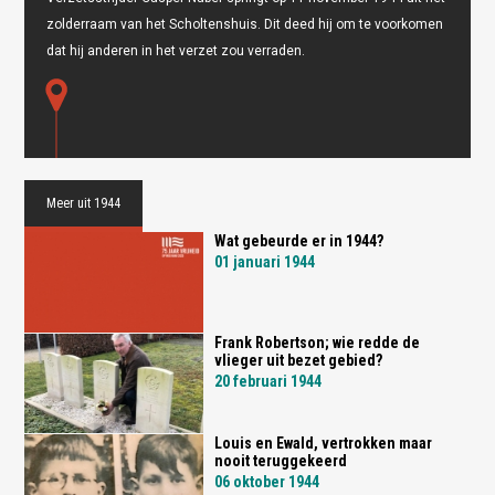
Oops! Something went
zolderraam van het Scholtenshuis. Dit deed hij om te voorkomen
wrong.
dat hij anderen in het verzet zou verraden.
This page didn't load Google Maps correctly. See the
JavaScript console for technical details.
Meer uit 1944
Wat gebeurde er in 1944?
01 januari 1944
Frank Robertson; wie redde de
vlieger uit bezet gebied?
20 februari 1944
Louis en Ewald, vertrokken maar
nooit teruggekeerd
06 oktober 1944