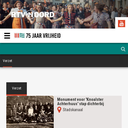
Verzet
Verzet
Monument voor 'Knoalster
Achterhuus' stap dichterbij
Stadskanaal