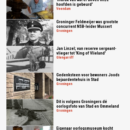
hoofden is gebeurd'
veendam
Groninger Feldmeijer was grootste
concurrent NSB-leider Mussert
groningen
Jan Linzel; van reserve sergeant-
vlieger tot 'King of Vlieland'
glengarriff
Gedenksteen voor bewoners Joods
bejaardentehuis in Stad
groningen
Dit is volgens Groningers dé
oorlogsfoto van Stad en Ommeland
groningen
Eigenaar oorlogsmuseum kocht