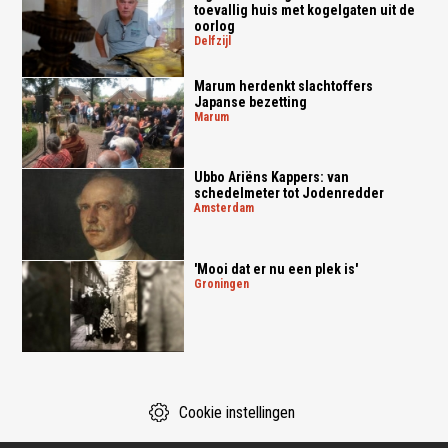
toevallig huis met kogelgaten uit de
oorlog
delfzijl
Marum herdenkt slachtoffers
Japanse bezetting
marum
Ubbo Ariëns Kappers: van
schedelmeter tot Jodenredder
amsterdam
'Mooi dat er nu een plek is'
groningen
Cookie instellingen