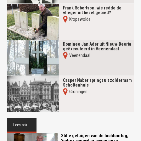
Frank Robertson; wie redde de
vlieger uit bezet gebied?
Kropswolde
Dominee Jan Ader uit Nieuw-Beerta
geëxecuteerd in Veenendaal
Veenendaal
Casper Naber springt uit zolderraam
Scholtenhuis
Groningen
Lees ook...
Stille getuigen van de luchtoorlog;
'indruk van wat er boven onze