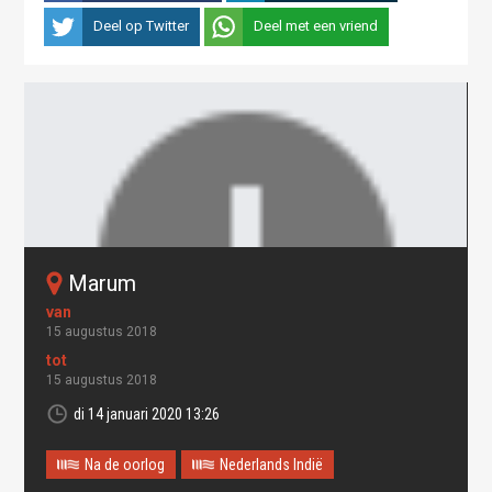
Deel op Twitter
Deel met een vriend
Marum
15 augustus 2018
15 augustus 2018
di 14 januari 2020 13:26
Oops! Something went
Na de oorlog
Nederlands Indië
wrong.