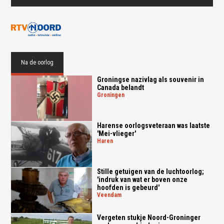
This page didn't load Google Maps correctly. See the
JavaScript console for technical details.
Na de oorlog
Groningse nazivlag als souvenir in
Canada belandt
groningen
Harense oorlogsveteraan was laatste
'Mei-vlieger'
haren
Stille getuigen van de luchtoorlog;
'indruk van wat er boven onze
hoofden is gebeurd'
veendam
Vergeten stukje Noord-Groninger